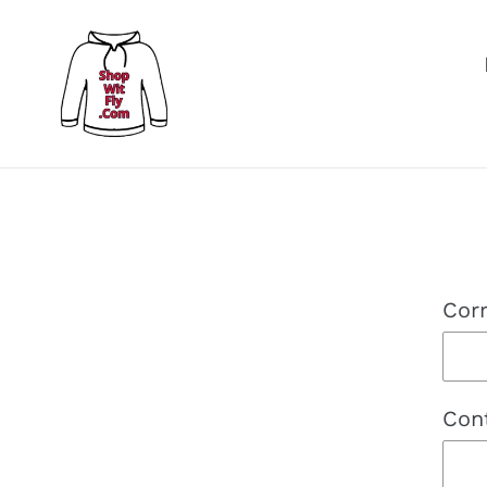
Ir
directamente
al
contenido
Corr
Con